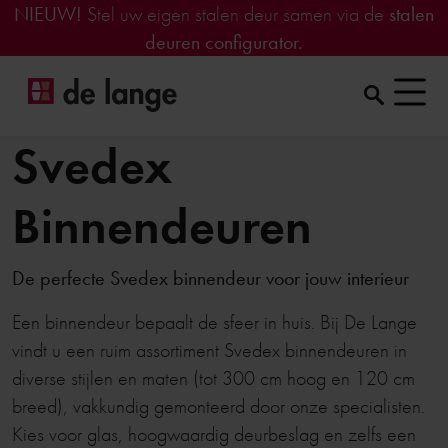
NIEUW!
Stel uw eigen stalen deur samen via de
stalen
deuren configurator.
Svedex
Binnendeuren
De perfecte Svedex binnendeur voor jouw interieur
Een binnendeur bepaalt de sfeer in huis. Bij De Lange
vindt u een ruim assortiment Svedex binnendeuren in
diverse stijlen en maten (tot 300 cm hoog en 120 cm
breed), vakkundig gemonteerd door onze specialisten.
Kies voor glas, hoogwaardig deurbeslag en zelfs een