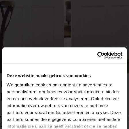
Zomervakantie
Deze website maakt gebruik van cookies
Uw stijlvolle Svedex
We gebruiken cookies om content en advertenties te
Van maandag 20 juli tot en met maandag 10
personaliseren, om functies voor social media te bieden
binnendeur
augustus zijn wij gesloten in verband met de
en om ons websiteverkeer te analyseren. Ook delen we
zomervakantie.
informatie over uw gebruik van onze site met onze
partners voor social media, adverteren en analyse. Deze
Of je nu een klassiek, modern of landelijk interieur hebt, bij
partners kunnen deze gegevens combineren met andere
Heb je in de tussentijd een vraag? Stuur ons
De Lange vind je Svedex binnendeuren die naadloos
informatie die u aan ze heeft verstrekt of die ze hebben