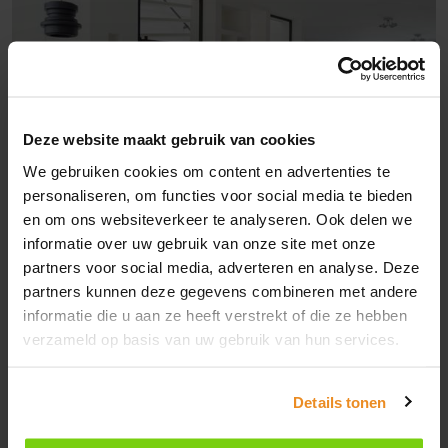
Zomervakantie
Deze website maakt gebruik van cookies
We gebruiken cookies om content en advertenties te
Van maandag 20 juli tot en met maandag 10
personaliseren, om functies voor social media te bieden
augustus zijn wij gesloten in verband met de
en om ons websiteverkeer te analyseren. Ook delen we
zomervakantie.
informatie over uw gebruik van onze site met onze
partners voor social media, adverteren en analyse. Deze
partners kunnen deze gegevens combineren met andere
Stalen deuren
Heb je in de tussentijd een vraag? Stuur ons
informatie die u aan ze heeft verstrekt of die ze hebben
gerust een
berichtje
, dan nemen we zo snel
verzameld op basis van uw gebruik van hun services.
mogelijk contact met je op.
Stalen deuren: tijdloos en stijlvol
Details tonen
Fijne zomer gewenst!
Stalen deuren zijn dé trend in modern interieur. Met hun