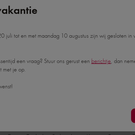
akantie
 juli tot en met maandag 10 augustus zijn wij gesloten in
ssentijd een vraag? Stuur ons gerust een
berichtje
, dan nem
Tuindeuren
WK4558 8-RUITS
t met je op.
wenst!
Snel naar