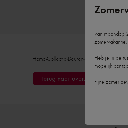
Zomerv
Van maandag 20
zomervakantie.
Heb je in de tu
Home
Collectie
Deuren
Deuren voor buiten
mogelijk contac
terug naar overzicht
Fijne zomer ge