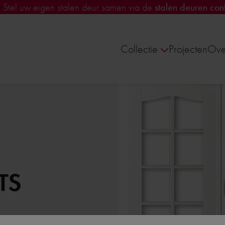
!
Stel uw eigen stalen deur samen via de
stalen deuren conf
Collectie
Projecten
Ove
TS