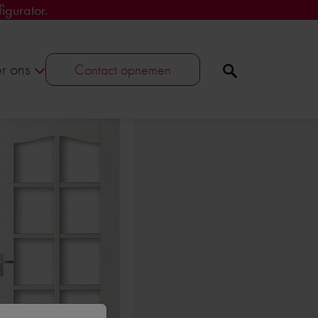
igurator.
r ons
Contact opnemen