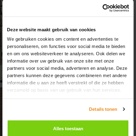
Zomervakantie
Deze website maakt gebruik van cookies
We gebruiken cookies om content en advertenties te
Van maandag 20 juli tot en met maandag 10
personaliseren, om functies voor social media te bieden
augustus zijn wij gesloten in verband met de
en om ons websiteverkeer te analyseren. Ook delen we
zomervakantie.
informatie over uw gebruik van onze site met onze
partners voor social media, adverteren en analyse. Deze
partners kunnen deze gegevens combineren met andere
Heb je in de tussentijd een vraag? Stuur ons
informatie die u aan ze heeft verstrekt of die ze hebben
gerust een
berichtje
, dan nemen we zo snel
verzameld op basis van uw gebruik van hun services.
mogelijk contact met je op.
Details tonen
Fijne zomer gewenst!
Alles toestaan