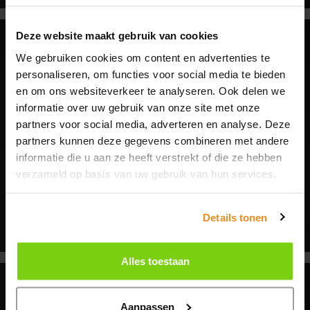
Zomervakantie
Deze website maakt gebruik van cookies
We gebruiken cookies om content en advertenties te
Van maandag 20 juli tot en met maandag 10
personaliseren, om functies voor social media te bieden
augustus zijn wij gesloten in verband met de
en om ons websiteverkeer te analyseren. Ook delen we
zomervakantie.
informatie over uw gebruik van onze site met onze
partners voor social media, adverteren en analyse. Deze
partners kunnen deze gegevens combineren met andere
Heb je in de tussentijd een vraag? Stuur ons
informatie die u aan ze heeft verstrekt of die ze hebben
gerust een
berichtje
, dan nemen we zo snel
verzameld op basis van uw gebruik van hun services.
mogelijk contact met je op.
Details tonen
Fijne zomer gewenst!
Alles toestaan
contact
Aanpassen