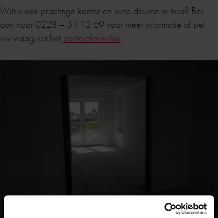
Wilt u ook prachtige kamer en suite deuren in huis? Bel
dan naar 0228 – 51 12 69 voor meer informatie of stel
uw vraag via het
contactformulier
.