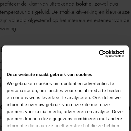
profiteert de klant van uitstekende
isolatie
, zowel qua
temperatuur als geluid. De strakke afwerking en kleurkeuze
zijn volledig afgestemd op het interieur en exterieur van de
woning.
Een duurzaam
maatwerkproject
Zoals bij elk project denken we bij De Lange Deuren mee
Zomervakantie
van ontwerp tot plaatsing. Ook bij deze
schuifpui
was het
Deze website maakt gebruik van cookies
maatwerk
essentieel: de pui sluit naadloos aan en tilt het
We gebruiken cookies om content en advertenties te
hele leefgedeelte naar een hoger niveau.
Van maandag 20 juli tot en met maandag 10
personaliseren, om functies voor social media te bieden
augustus zijn wij gesloten in verband met de
en om ons websiteverkeer te analyseren. Ook delen we
zomervakantie.
Ook op zoek naar meer licht, ruimte en
informatie over uw gebruik van onze site met onze
partners voor social media, adverteren en analyse. Deze
isolatie?
partners kunnen deze gegevens combineren met andere
Heb je in de tussentijd een vraag? Stuur ons
informatie die u aan ze heeft verstrekt of die ze hebben
Neem contact met ons op voor de mogelijkheden van een
gerust een
berichtje
, dan nemen we zo snel