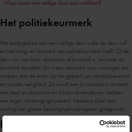
Waar moet een veilige deur aan voldoen?
Het politiekeurmerk
Het belangrijkste aan een veilige deur is dat de deur zelf
en het hang- en sluitwerk een politiekeurmerk heeft. Of de
deur nou van hout, aluminium of kunststof is, het moet dit
keurmerk bevatten. Dit is een keurmerk voor woningen die
voldoen aan de eisen op het gebied van inbraakpreventie
en sociale veiligheid. Zo wordt een kunststofdeur versterkt
met staal en aluminium en houten buitendeuren hebben
een eigen verstevigingssysteem. Inbrekers slaan een
woning met goede beveiligingsmaatregelen graag over!
Extra beveiliging