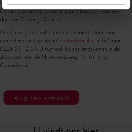
veiligheidseisen. Wilt u met een gerust hart uw huis achter
kunnen laten en op vakantie gaan? Kies dan voor een
deur van De Lange Deuren.
Heeft u vragen of wilt u meer informatie? Neem dan
contact met ons op via het
contactformulier
of bel naar
0228 51 12 69. U kunt ook bij ons langskomen in de
showroom aan de Nijverheidsweg 11, 1613 DZ
Grootebroek.
terug naar overzicht
U vindt ons hier