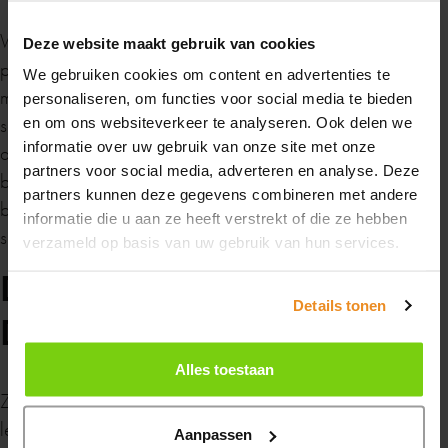
Zomervakantie
Wilt u toch nog iets meer zekerheid dan alleen een
Deze website maakt gebruik van cookies
politiekeurmerk? Dan kunt u kiezen voor inbraakwerende
We gebruiken cookies om content en advertenties te
Van maandag 20 juli tot en met maandag 10
middelen als metalen sluitnokken, zware en stabiele
personaliseren, om functies voor social media te bieden
augustus zijn wij gesloten in verband met de
scharnieren en RVS-sluitstukken in het deurkader. Kies
en om ons websiteverkeer te analyseren. Ook delen we
zomervakantie.
informatie over uw gebruik van onze site met onze
daarnaast voor een gecertificeerde cilinder, deze is
partners voor social media, adverteren en analyse. Deze
beschermd tegen lock-picking. De deurklink wordt aan de
partners kunnen deze gegevens combineren met andere
Heb je in de tussentijd een vraag? Stuur ons
binnenkant geschroefd en aan de buitenzijde zitten geen
informatie die u aan ze heeft verstrekt of die ze hebben
gerust een
berichtje
, dan nemen we zo snel
schroeven. Een inbreker komt er dus niet zomaar in.
verzameld op basis van uw gebruik van hun services.
mogelijk contact met je op.
De deuren van De Lange
Details tonen
Fijne zomer gewenst!
Deuren
Alles toestaan
Zijn uw deuren nog niet veilig genoeg? De Lange Deuren
contact
levert en plaatst deuren die wel voldoen aan alle
Aanpassen