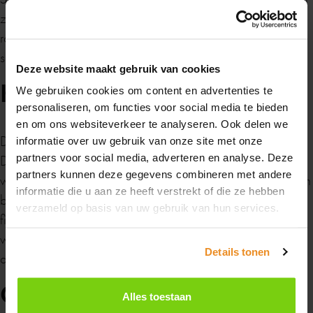
ze, zelfs met een smal profiel, sterk genoeg zijn om grote
Zomervakantie
ramen te dragen. Hierdoor ontstaat dat mooie lichtinval en
samenhang van verschillende ruimtes.
Deze website maakt gebruik van cookies
Kleur
We gebruiken cookies om content en advertenties te
Van maandag 20 juli tot en met maandag 10
personaliseren, om functies voor social media te bieden
augustus zijn wij gesloten in verband met de
en om ons websiteverkeer te analyseren. Ook delen we
De stalen kozijnen zijn in alle (RAL) kleuren verkrijgbaar.
zomervakantie.
informatie over uw gebruik van onze site met onze
partners voor social media, adverteren en analyse. Deze
De twee zijden kunnen in een andere kleur geleverd
partners kunnen deze gegevens combineren met andere
worden zodat u de kozijnen helemaal passend kunt maken
Heb je in de tussentijd een vraag? Stuur ons
informatie die u aan ze heeft verstrekt of die ze hebben
bij uw interieur. Het is ook mogelijk om middels metal
gerust een
berichtje
, dan nemen we zo snel
verzameld op basis van uw gebruik van hun services.
finishing echt koper of brons aan te brengen. In dit proces
mogelijk contact met je op.
wordt er in de fabriek een klein laagje van een metaal
Details tonen
aangebracht op de kozijnen.
Fijne zomer gewenst!
Onderhoudsvrij
Alles toestaan