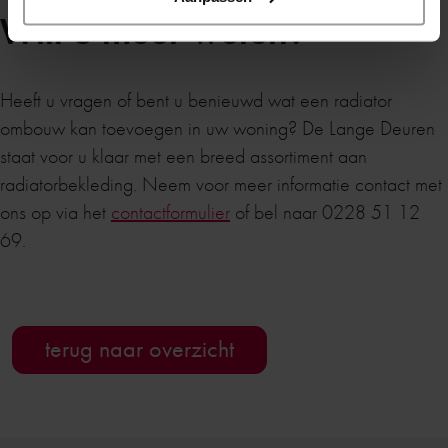
Wilt u meer weten?
Heeft u vragen of bent u benieuwd wat een radiator
ombouw kan toevoegen in uw woning? De Lange Deuren
staat voor u klaar met een breed assortiment aan
radiatorbekleding. Neem voor meer informatie contact met
ons op via het
contactformulier
of bel naar 0228 51 12
69.
terug naar overzicht