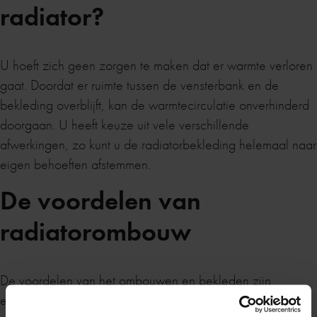
radiator?
U hoeft zich geen zorgen te maken dat er warmte verloren
gaat. Doordat er ruimte tussen de vensterbank en de
bekleding overblijft, kan de warmtecirculatie onverhinderd
doorgaan. U heeft keuze uit vele verschillende
afwerkingen, zo kunt u de radiatorbekleding helemaal naar
eigen behoeften afstemmen.
De voordelen van
radiatorombouw
De voordelen van het ombouwen en bekleden zijn
eindeloos, maar mocht u nog niet overtuigt zijn zetten wij