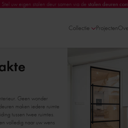
!
Stel uw eigen stalen deur samen via de
stalen deuren conf
Collectie
Projecten
Ove
akte
interieur. Geen wonder
 deuren maken iedere ruimte
iding tussen twee ruimtes.
en volledig naar uw wens