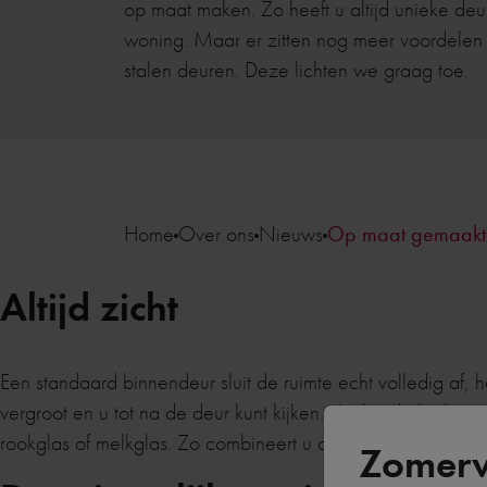
op maat maken. Zo heeft u altijd unieke deu
woning. Maar er zitten nog meer voordele
stalen deuren. Deze lichten we graag toe.
Home
Over ons
Nieuws
Op maat gemaakte
Altijd zicht
Een standaard binnendeur sluit de ruimte echt volledig af, h
vergroot en u tot na de deur kunt kijken. Vindt u de look va
rookglas of melkglas. Zo combineert u de mooie uitstraling m
Zomerv