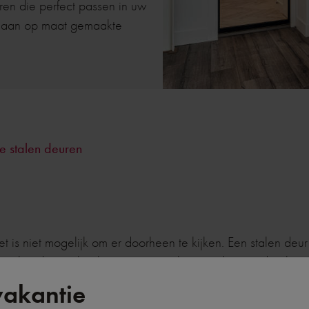
ren die perfect passen in uw
n aan op maat gemaakte
 stalen deuren
et is niet mogelijk om er doorheen te kijken. Een stalen deur
n stalen deuren heel mooi, maar wilt u niet dat u er doorhee
et rust.
akantie