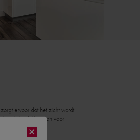
 zorgt ervoor dat het zicht wordt
n kunt kijken? Kies dan voor