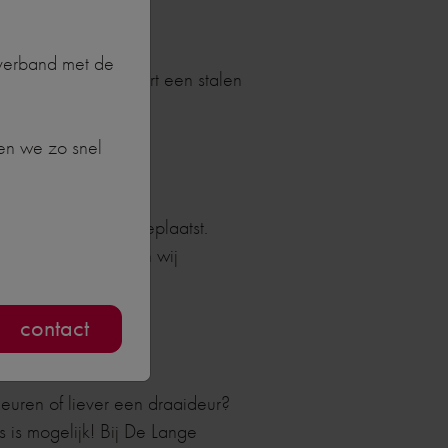
 verband met de
ter. Daarnaast creëert een stalen
ans.
en we zo snel
n ook het vaakst geplaatst.
f inloopkast kunnen wij
contact
deuren of liever een draaideur?
s is mogelijk! Bij De Lange