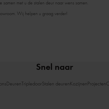
we samen met u de stalen deur naar wens samen.
howroom. Wij helpen u graag verder!
Snel naar
ons
Deuren
Tripledoor
Stalen deuren
Kozijnen
Projecten
C