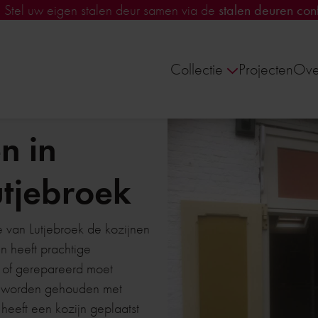
!
Stel uw eigen stalen deur samen via de
stalen deuren conf
Collectie
Projecten
Ove
n in
utjebroek
e van Lutjebroek de kozijnen
n heeft prachtige
n of gerepareerd moet
g worden gehouden met
eeft een kozijn geplaatst