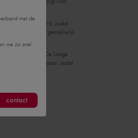
meer zo goed, wat zorgt voor
.
 verband met de
ijk worden geschilderd, zodat
 kozijn? Dan kan dit gemakkelijk
en we zo snel
iterlijk van uw huis. De Lange
 er in worden geplaatst, zodat
contact