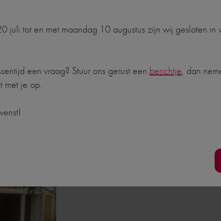
jnen snel te vervangen. Oude kozijnen isoleren vaak niet 
 blijft de warmte binnen en bespaart u op uw energiekosten
 juli tot en met maandag 10 augustus zijn wij gesloten in
al gemakkelijk te bewerken is. De kozijnen kunnen gemakkel
n warme en echte uitstraling. Heeft u schade aan uw houten
it vaak veel lastiger.
ssentijd een vraag? Stuur ons gerust een
berichtje
, dan nem
t met je op.
aling geven? Oude, verrotte kozijnen doen afbreuk aan het u
or dat de oude kozijnen eruit worden gehaald en de nieuwe
wenst!
 51 12 69 of vul ons
contactformulier
in.