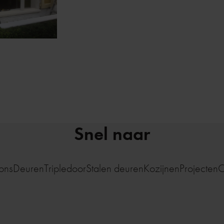
Snel naar
ons
Deuren
Tripledoor
Stalen deuren
Kozijnen
Projecten
C