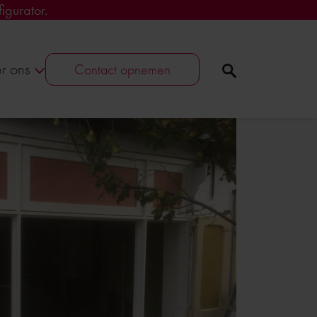
igurator.
r ons
Contact opnemen