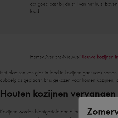
dat goed past bij de stijl van het huis. Bove
lood.
Home
Over ons
Nieuws
Nieuwe kozijnen in
Het plaatsen van glas-in-lood in kozijnen gaat vaak samen 
dubbelglas geplaatst. Er is gekozen voor houten kozijnen, o
Houten kozijnen vervangen
Zomerv
Kozijnen worden blootgesteld aan allerlei weersomstandigh