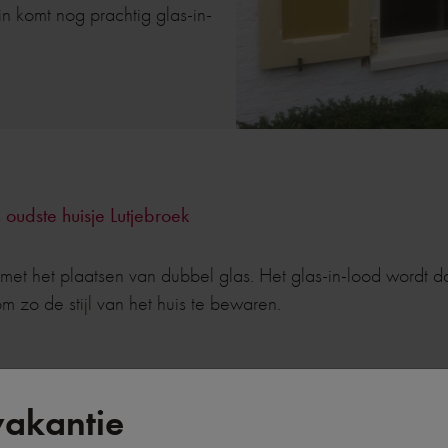
nin komt nog prachtig glas-in-
 oudste huisje Lutjebroek
met het plaatsen van dubbel glas. Het glas-in-lood wordt da
m zo de stijl van het huis te bewaren.
akantie
eden en krijgen veel te verduren. Wacht niet te lang met h