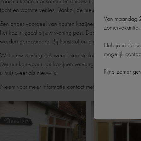
zodra u kleine mankementen ontdekt is het zaak om de kozi
tocht en warmte verlies. Dankzij de nieuwe houten kozijnen
Van maandag 20
Een ander voordeel van houten kozijnen is dat dit materia
zomervakantie.
het kozijn goed bij uw woning past. Daarnaast heeft het ee
worden gerepareerd. Bij kunststof en aluminium kozijnen is d
Heb je in de tu
mogelijk contac
Wilt u uw woning ook weer laten stralen en de juiste uitstr
Deuren kan voor u de kozijnen vervangen. Wij zorgen ervo
Fijne zomer ge
u huis weer als nieuw is!
Neem voor meer informatie contact met ons op via 0228 –