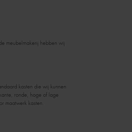
 de meubelmakerij hebben wij
andaard kasten die wij kunnen
rkante, ronde, hoge of lage
oor maatwerk kasten.