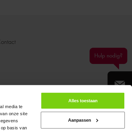
ontact
Hulp nodig?
E-mail
Telefoo
Alles toestaan
angedeuren.nl
al media te
van onze site
Veelges
Aanpassen
 gegevens
 op basis van