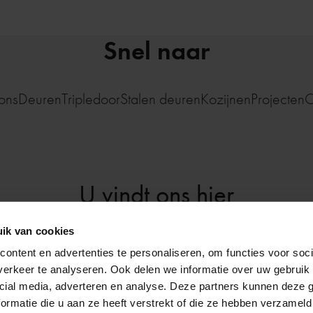
Snel naar
ons
Deuren
Tripledoor
Stalen deuren
Kozijnen
Projecten
C
U vindt ons hier
ik van cookies
weg 11
,
1613 DZ
Grootebroek
0228 51 12 69
info@del
ontent en advertenties te personaliseren, om functies voor soci
erkeer te analyseren. Ook delen we informatie over uw gebruik 
cial media, adverteren en analyse. Deze partners kunnen deze
Volg ons:
ormatie die u aan ze heeft verstrekt of die ze hebben verzameld