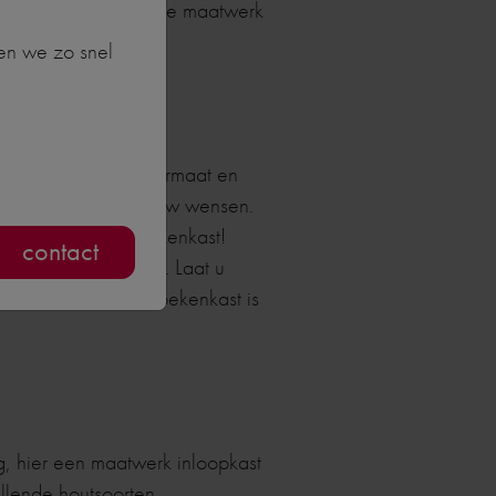
 goed te benutten. De maatwerk
en we zo snel
n elke houtsoort, formaat en
en nauw aansluit op uw wensen.
or uw maatwerk boekenkast!
contact
telijk op te bergen. Laat u
raaie (maatwerk) boekenkast is
g, hier een maatwerk inloopkast
illende houtsoorten,