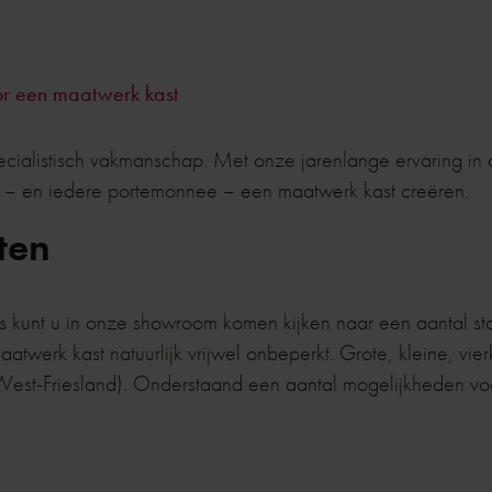
r een maatwerk kast
cialistisch vakmanschap. Met onze jarenlange ervaring in
nt – en iedere portemonnee – een maatwerk kast creëren.
ten
ds kunt u in onze showroom komen kijken naar een aantal st
twerk kast natuurlijk vrijwel onbeperkt. Grote, kleine, vie
 (West-Friesland). Onderstaand een aantal mogelijkheden v