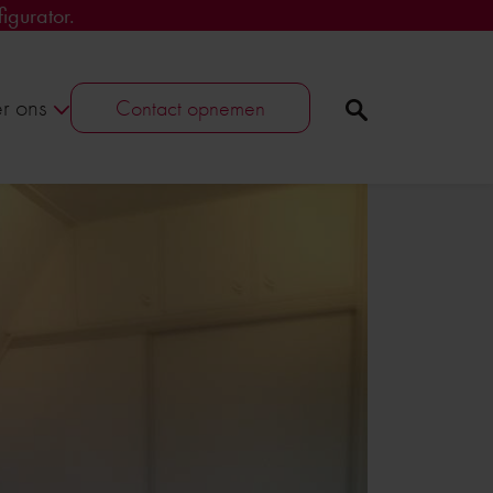
igurator.
r ons
Contact opnemen