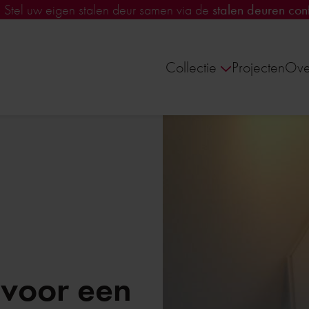
!
Stel uw eigen stalen deur samen via de
stalen deuren conf
Collectie
Projecten
Ove
 voor een