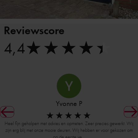
Reviewscore
4,4
Yvonne P
Heel fijn geholpen met advies en opmeten. Zeer precies gewerkt. Wij
zijn erg blij met onze mooie deuren. Wij hebben er voor gekozen om
d
op de eerste ve…