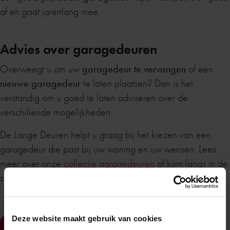
af en gaat jarenlang mee.
Advies over garagedeuren
Overweegt u om uw
garagedeur te vervangen
of een
nieuwe garagedeur
te laten plaatsen? Dan is het
verstandig om u goed te laten adviseren over de
verschillende mogelijkheden.
De Lange Deuren helpt u graag bij het kiezen van een
garagedeur die past bij uw woning en uw wensen. Lees
meer over onze
collectie garagedeuren
of kom langs in de
showroom!
Zomervakantie
Deze website maakt gebruik van cookies
maak een afspraak in de showroom