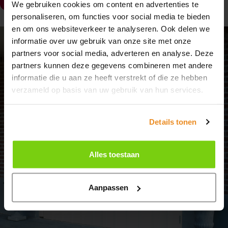
We gebruiken cookies om content en advertenties te
Van maandag 20 juli tot en met maandag 10
personaliseren, om functies voor social media te bieden
augustus zijn wij gesloten in verband met de
en om ons websiteverkeer te analyseren. Ook delen we
zomervakantie.
informatie over uw gebruik van onze site met onze
partners voor social media, adverteren en analyse. Deze
partners kunnen deze gegevens combineren met andere
Heb je in de tussentijd een vraag? Stuur ons
informatie die u aan ze heeft verstrekt of die ze hebben
gerust een
berichtje
, dan nemen we zo snel
verzameld op basis van uw gebruik van hun services.
mogelijk contact met je op.
Details tonen
Fijne zomer gewenst!
Alles toestaan
contact
Aanpassen