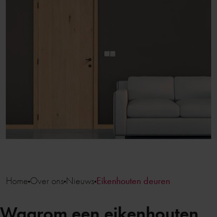
Home
Over ons
Nieuws
Eikenhouten deuren
Waarom een eikenhouten