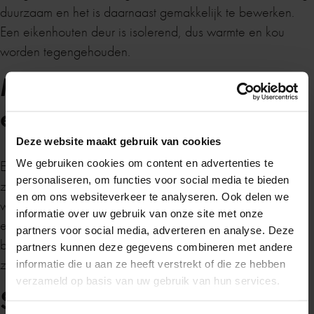
duurzaam en het is daarnaast gemakkelijk te bewerken.
Een eikenhouten deur is isolerend, dus warmte en kou
worden tegengehouden.
Mogelijkheden met
Zomervakantie
eikenhouten deuren
Deze website maakt gebruik van cookies
We gebruiken cookies om content en advertenties te
Een eikenhouten deur brengt heel veel mogelijkheden met
Van maandag 20 juli tot en met maandag 10
personaliseren, om functies voor social media te bieden
zich mee. Een eikenhouten duur is volledig naar uw
augustus zijn wij gesloten in verband met de
en om ons websiteverkeer te analyseren. Ook delen we
wensen aan te passen. U kunt de deur een laklaag geven,
zomervakantie.
informatie over uw gebruik van onze site met onze
een patroon geven, verven of vernissen. En met hout zijn
partners voor social media, adverteren en analyse. Deze
bijzondere maten geen probleem, want eikenhouten deur
partners kunnen deze gegevens combineren met andere
Heb je in de tussentijd een vraag? Stuur ons
zijn eenvoudig op maat te laten maken.
informatie die u aan ze heeft verstrekt of die ze hebben
gerust een
berichtje
, dan nemen we zo snel
verzameld op basis van uw gebruik van hun services.
Soorten eikenhouten
mogelijk contact met je op.