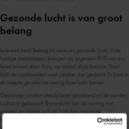
Gezonde lucht is van groot
belang
Iedereen heeft belang bij verse en gezonde lucht. In de
huidige maatschappij brengen wij ongeveer 90% van ons
leven binnen door: thuis, op school of op kantoor. Daar
blijkt de luchtkwaliteit vaak slechter dan gedacht. Er komt in
de meeste gevallen te weinig frisse lucht binnen.
Gebouwen worden steeds beter geïsoleerd en ze worden
luchtdicht gebouwd. Binnenlucht kan de woning niet
verlaten en stapelt zich op. Hierdoor neemt de
luchtkwaliteit af en kunt u last krijgen van bacteriën,
schimmels of vocht. Ventileren is dus zeker belangrijk. Wilt