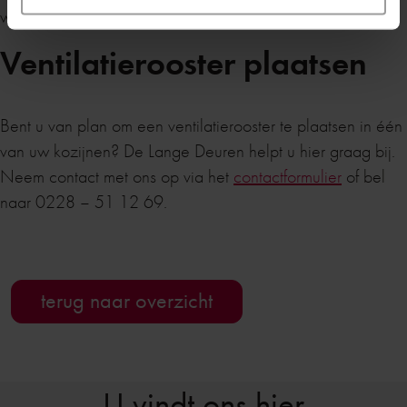
wind niet te veel koude lucht binnenkomt.
Ventilatierooster plaatsen
Bent u van plan om een ventilatierooster te plaatsen in één
van uw kozijnen? De Lange Deuren helpt u hier graag bij.
Neem contact met ons op via het
contactformulier
of bel
naar 0228 – 51 12 69.
terug naar overzicht
U vindt ons hier