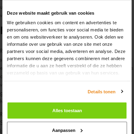
Zomervakantie
u het warmteverlies beperken? Kies dan voor een
Deze website maakt gebruik van cookies
ventilatierooster.
We gebruiken cookies om content en advertenties te
Roosters
Van maandag 20 juli tot en met maandag 10
personaliseren, om functies voor social media te bieden
augustus zijn wij gesloten in verband met de
en om ons websiteverkeer te analyseren. Ook delen we
zomervakantie.
informatie over uw gebruik van onze site met onze
Raamventilatie gaat via roosters. Er zijn verschillende
partners voor social media, adverteren en analyse. Deze
soorten verkrijgbaar. Voor ieder type raamkozijn bestaat er
partners kunnen deze gegevens combineren met andere
Heb je in de tussentijd een vraag? Stuur ons
informatie die u aan ze heeft verstrekt of die ze hebben
een ventilatierooster. Het kan geplaatst worden op het glas
gerust een
berichtje
, dan nemen we zo snel
verzameld op basis van uw gebruik van hun services.
of in het kozijn. Hierdoor hoeft niet het volledige kozijn
mogelijk contact met je op.
vervangen worden, het kan ook in het bestaande kozijn
geplaatst worden. Er bestaan zelfs ventilatieroosters voor
Details tonen
Fijne zomer gewenst!
het dak of dakvenster.
Alles toestaan
Raamventilatieroosters laten verse lucht naar binnen.
Sommige roosters hebben een pollenfilter. Daarnaast
contact
bestaan er roosters die ervoor zorgen dat er bij stevige
Aanpassen