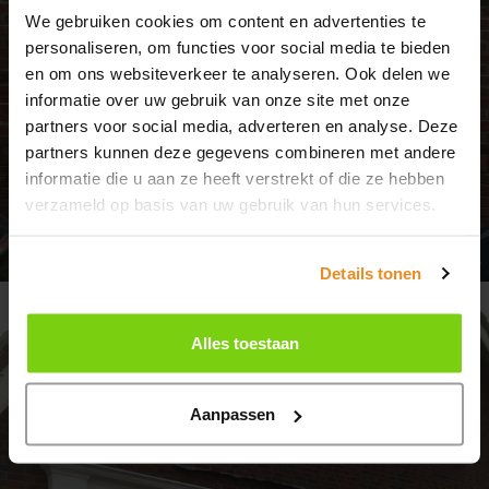
We gebruiken cookies om content en advertenties te
Van maandag 20 juli tot en met maandag 10
personaliseren, om functies voor social media te bieden
augustus zijn wij gesloten in verband met de
en om ons websiteverkeer te analyseren. Ook delen we
zomervakantie.
informatie over uw gebruik van onze site met onze
partners voor social media, adverteren en analyse. Deze
partners kunnen deze gegevens combineren met andere
Heb je in de tussentijd een vraag? Stuur ons
informatie die u aan ze heeft verstrekt of die ze hebben
gerust een
berichtje
, dan nemen we zo snel
verzameld op basis van uw gebruik van hun services.
mogelijk contact met je op.
Details tonen
Fijne zomer gewenst!
Alles toestaan
contact
Aanpassen