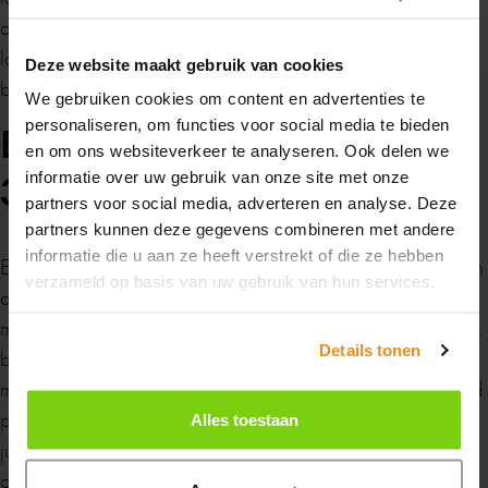
Zomervakantie
diverse paneeldeuren in verschillende uitvoeringen. Kom
langs in onze showroom om de diverse mogelijkheden te
Deze website maakt gebruik van cookies
bekijken.
We gebruiken cookies om content en advertenties te
Van maandag 20 juli tot en met maandag 10
personaliseren, om functies voor social media te bieden
Deurbeslag voor een jaren
augustus zijn wij gesloten in verband met de
en om ons websiteverkeer te analyseren. Ook delen we
zomervakantie.
30 deur
informatie over uw gebruik van onze site met onze
partners voor social media, adverteren en analyse. Deze
partners kunnen deze gegevens combineren met andere
Heb je in de tussentijd een vraag? Stuur ons
informatie die u aan ze heeft verstrekt of die ze hebben
Een deur is niet af zonder het juiste deurbeslag. De stijl van
gerust een
berichtje
, dan nemen we zo snel
verzameld op basis van uw gebruik van hun services.
de jaren 30 kenmerkt zich met name door vormgeving,
mogelijk contact met je op.
materiaal en kleurgebruik. Denk hierbij aan chroom, nikkel,
Details tonen
bakeliet of juist een zwarte deurgreep. Qua vorm zijn het
Fijne zomer gewenst!
met name de wat rondere deurgrepen en klinken die goed
passen bij de jaren 30 stijl. Voor elke deur hebben wij de
Alles toestaan
juiste afwerking. Niet alleen voor de binnendeuren, maar
contact
ook voor voordeuren en toiletdeuren.