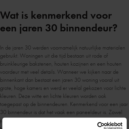
Wat is kenmerkend voor
een jaren 30 binnendeur?
In de jaren 30 werden voornamelijk natuurlijke materialen
gebruikt. Woningen uit die tijd bestaan uit rode of
bruinkleurige bakstenen, houten kozijnen en een houten
voordeur met veel details. Wanneer we kijken naar de
binnenkant dan bestaat een jaren 30 woning vooral uit
grote, hoge kamers en werd er veelal gekozen voor lichte
kleuren. Deze witte en lichte kleuren worden ook
toegepast op de binnendeuren. Kenmerkend voor een jaar
30 binnendeur is dat het vaak een paneeldeur is. Zowel
paneeldeuren met glas als dichte paneeldeuren zien we
terug bij deze stijl. Bij De Lange Deuren hebben we